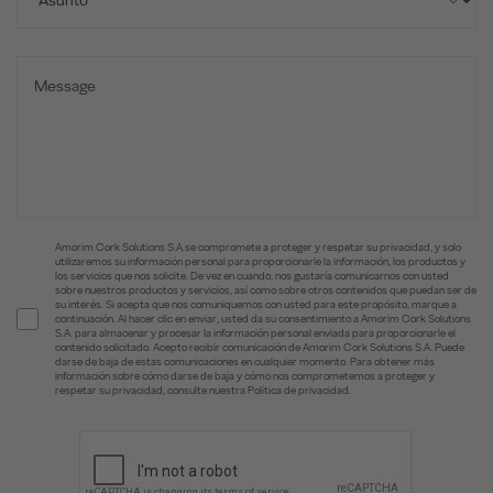
Amorim Cork Solutions S.A.se compromete a proteger y respetar su privacidad, y solo
utilizaremos su información personal para proporcionarle la información, los productos y
los servicios que nos solicite. De vez en cuando, nos gustaría comunicarnos con usted
sobre nuestros productos y servicios, así como sobre otros contenidos que puedan ser de
su interés. Si acepta que nos comuniquemos con usted para este propósito, marque a
continuación. Al hacer clic en enviar, usted da su consentimiento a Amorim Cork Solutions
S.A. para almacenar y procesar la información personal enviada para proporcionarle el
contenido solicitado. Acepto recibir comunicación de Amorim Cork Solutions S.A. Puede
darse de baja de estas comunicaciones en cualquier momento. Para obtener más
información sobre cómo darse de baja y cómo nos comprometemos a proteger y
respetar su privacidad, consulte nuestra Política de privacidad.