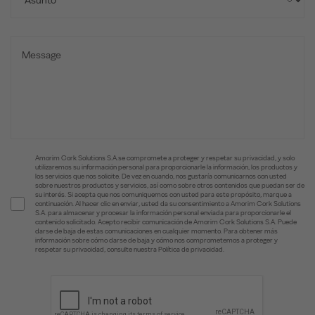
Amorim Cork Solutions S.A.se compromete a proteger y respetar su privacidad, y solo
utilizaremos su información personal para proporcionarle la información, los productos y
los servicios que nos solicite. De vez en cuando, nos gustaría comunicarnos con usted
sobre nuestros productos y servicios, así como sobre otros contenidos que puedan ser de
su interés. Si acepta que nos comuniquemos con usted para este propósito, marque a
continuación. Al hacer clic en enviar, usted da su consentimiento a Amorim Cork Solutions
S.A. para almacenar y procesar la información personal enviada para proporcionarle el
contenido solicitado. Acepto recibir comunicación de Amorim Cork Solutions S.A. Puede
darse de baja de estas comunicaciones en cualquier momento. Para obtener más
información sobre cómo darse de baja y cómo nos comprometemos a proteger y
respetar su privacidad, consulte nuestra Política de privacidad.