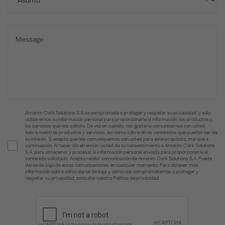
Amorim Cork Solutions S.A.se compromete a proteger y respetar su privacidad, y solo
utilizaremos su información personal para proporcionarle la información, los productos y
los servicios que nos solicite. De vez en cuando, nos gustaría comunicarnos con usted
sobre nuestros productos y servicios, así como sobre otros contenidos que puedan ser de
su interés. Si acepta que nos comuniquemos con usted para este propósito, marque a
continuación. Al hacer clic en enviar, usted da su consentimiento a Amorim Cork Solutions
S.A. para almacenar y procesar la información personal enviada para proporcionarle el
contenido solicitado. Acepto recibir comunicación de Amorim Cork Solutions S.A. Puede
darse de baja de estas comunicaciones en cualquier momento. Para obtener más
información sobre cómo darse de baja y cómo nos comprometemos a proteger y
respetar su privacidad, consulte nuestra Política de privacidad.