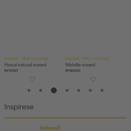
Dekwall - Wall coverings
Dekwall - Wall coverings
De
Hawai natural waxed
Melville waxed
Te
RY11001
RY40001
RY
Inspírese
dekwall