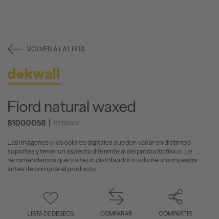
VOLVER À LA LISTA
dekwall
Fiord natural waxed
81000058
RY15001
Las imágenes y los colores digitales pueden variar en distintos
soportes y tener un aspecto diferente al del producto físico. Le
recomendamos que visite un distribuidor o solicite una muestra
antes de comprar el producto.
LISTA DE DESEOS
COMPARAR
COMPARTIR