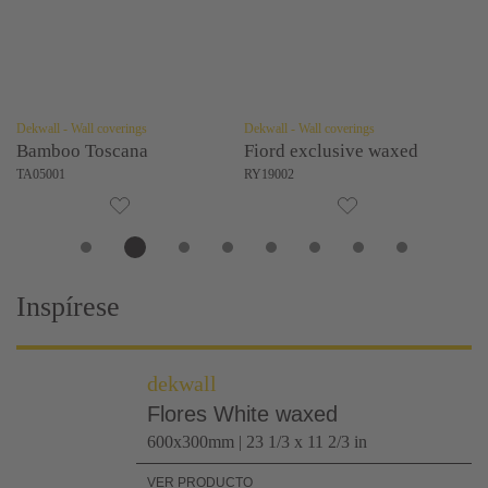
Dekwall - Wall coverings
Dekwall - Wall coverings
Dek
Bamboo Toscana
Fiord exclusive waxed
F
TA05001
RY19002
RY
Inspírese
dekwall
Flores White waxed
600x300mm | 23 1/3 x 11 2/3 in
VER PRODUCTO