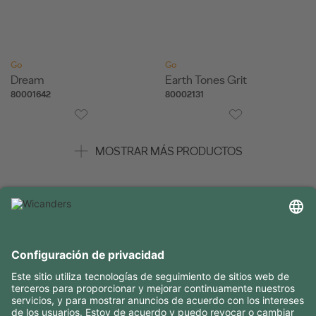
Go
Go
Dream
Earth Tones Grit
80001642
80002131
MOSTRAR MÁS PRODUCTOS
INFORMACIÓN ÚTIL
RECURSOS
CONTACTOS