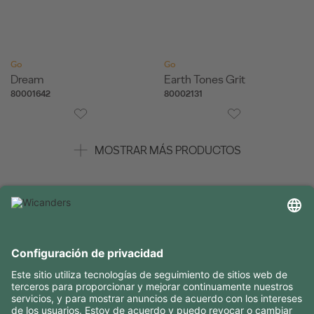
Go
Go
Dream
Earth Tones Grit
80001642
80002131
MOSTRAR MÁS PRODUCTOS
INFORMACIÓN ÚTIL
RECURSOS
CONTACTOS