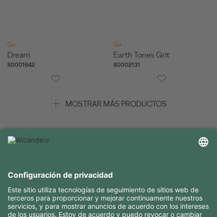
Go
Go
Dream
Earth Tones Grit
80001642
80002131
MOSTRAR MÁS PRODUCTOS
INFORMACIÓN ÚTIL
RECURSOS
CONTACTOS