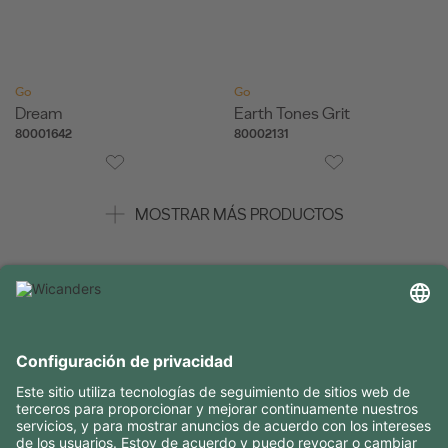
Go
Go
Dream
Earth Tones Grit
80001642
80002131
MOSTRAR MÁS PRODUCTOS
INFORMACIÓN ÚTIL
RECURSOS
CONTACTOS