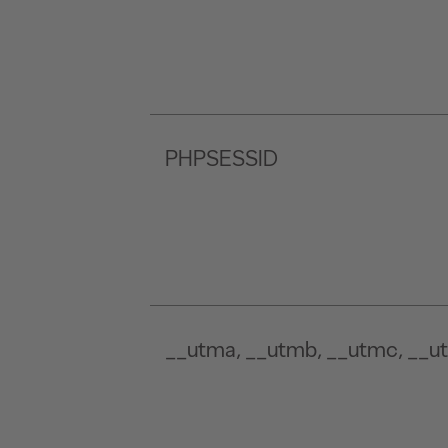
PHPSESSID
__utma, __utmb, __utmc, __u