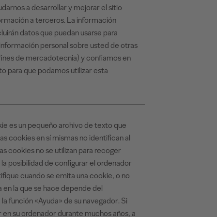
udarnos a desarrollar y mejorar el sitio
ormación a terceros. La información
ncluirán datos que puedan usarse para
 información personal sobre usted de otras
fines de mercadotecnia) y confiamos en
o para que podamos utilizar esta
kie es un pequeño archivo de texto que
as cookies en sí mismas no identifican al
Las cookies no se utilizan para recoger
la posibilidad de configurar el ordenador
tifique cuando se emita una cookie, o no
 en la que se hace depende del
 la función «Ayuda» de su navegador. Si
 en su ordenador durante muchos años, a