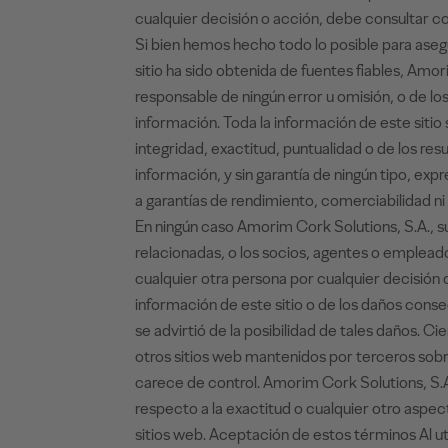
cualquier decisión o acción, debe consultar c
Si bien hemos hecho todo lo posible para aseg
sitio ha sido obtenida de fuentes fiables, Amo
responsable de ningún error u omisión, o de lo
información. Toda la información de este sitio s
integridad, exactitud, puntualidad o de los res
información, y sin garantía de ningún tipo, expre
a garantías de rendimiento, comerciabilidad ni
En ningún caso Amorim Cork Solutions, S.A., 
relacionadas, o los socios, agentes o emplead
cualquier otra persona por cualquier decisión 
información de este sitio o de los daños consec
se advirtió de la posibilidad de tales daños. C
otros sitios web mantenidos por terceros sobr
carece de control. Amorim Cork Solutions, S.
respecto a la exactitud o cualquier otro aspec
sitios web. Aceptación de estos términos Al uti