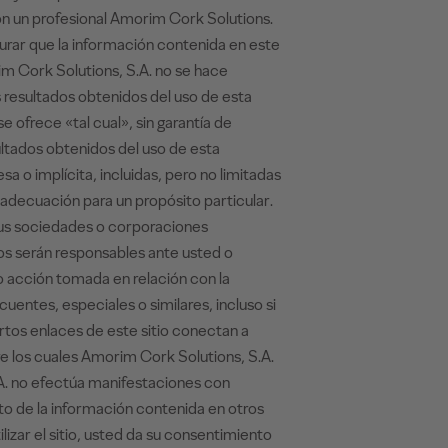
on un profesional Amorim Cork Solutions.
urar que la información contenida en este
rim Cork Solutions, S.A. no se hace
s resultados obtenidos del uso de esta
e ofrece «tal cual», sin garantía de
ultados obtenidos del uso de esta
sa o implícita, incluidas, pero no limitadas
 adecuación para un propósito particular.
sus sociedades o corporaciones
os serán responsables ante usted o
o acción tomada en relación con la
uentes, especiales o similares, incluso si
iertos enlaces de este sitio conectan a
e los cuales Amorim Cork Solutions, S.A.
A. no efectúa manifestaciones con
to de la información contenida en otros
lizar el sitio, usted da su consentimiento