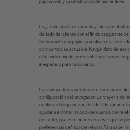
página web y su satisfacción de uso en línea
La _atuvc cookie es creada y leída por el siti
del lado del cliente con el fin de asegurarse de
si comparte una página y vuelve a ella antes 
compartida se actualice. Ningún dato de esa c
eliminarla cuando se deshabilitan las cookie
inesperado para los usuários.
Los navegadores web le permiten ejercer ciert
configuración del navegador. La mayoría de n
cookies o bloquear cookies de sitios concre
ayudar a eliminar las cookies cuando cierre e
obstante, que esto puede conllevar que se pie
preferencias definidas en el sitio. Para saber 