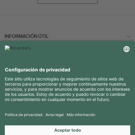
idad, y
 los
bre
uemos
, usted
ar la
INFORMACIÓN ÚTIL
cepto
 estas
re cómo
RECURSOS
idad,
CONTACTOS
SÍGANOS EN
Copyright 2026 © Amorim Cork Solutions. All rights reserved.
by
Webcomum