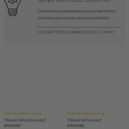
Descubra las propiedades únicas del corcho,
la materia prima más natural y sostenible.
EXPLORE TODOS LOS BENEFICIOS DEL CORCHO
Dekwall - Wall coverings
Dekwall - Wall coverings
Hawai natural waxed
Hawai red waxed
81000057
81000083