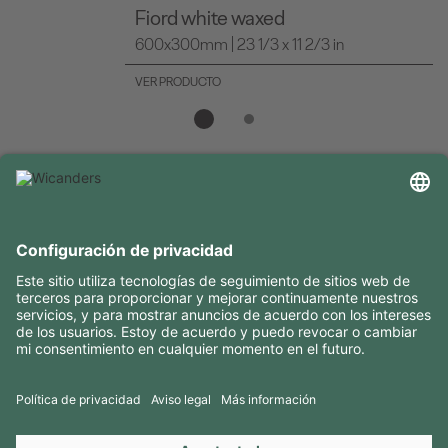
Fiord white waxed
600x300mm | 23 1/3 x 11 2/3 in
VER PRODUCTO
INFORMACIÓN ÚTIL
RECURSOS
CONTACTOS
SÍGANOS EN