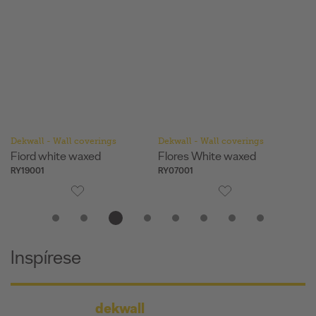
Dekwall - Wall coverings
Dekwall - Wall coverings
De
Fiord white waxed
Flores White waxed
Ha
RY19001
RY07001
RY
Inspírese
dekwall