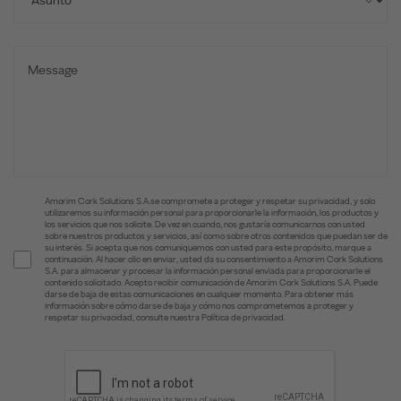
Amorim Cork Solutions S.A.se compromete a proteger y respetar su privacidad, y solo
utilizaremos su información personal para proporcionarle la información, los productos y
los servicios que nos solicite. De vez en cuando, nos gustaría comunicarnos con usted
sobre nuestros productos y servicios, así como sobre otros contenidos que puedan ser de
su interés. Si acepta que nos comuniquemos con usted para este propósito, marque a
continuación. Al hacer clic en enviar, usted da su consentimiento a Amorim Cork Solutions
S.A. para almacenar y procesar la información personal enviada para proporcionarle el
contenido solicitado. Acepto recibir comunicación de Amorim Cork Solutions S.A. Puede
darse de baja de estas comunicaciones en cualquier momento. Para obtener más
información sobre cómo darse de baja y cómo nos comprometemos a proteger y
respetar su privacidad, consulte nuestra Política de privacidad.