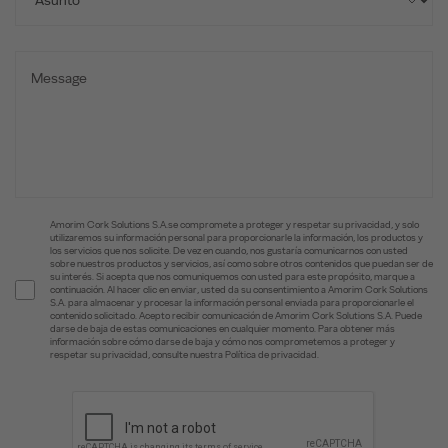
Amorim Cork Solutions S.A.se compromete a proteger y respetar su privacidad, y solo
utilizaremos su información personal para proporcionarle la información, los productos y
los servicios que nos solicite. De vez en cuando, nos gustaría comunicarnos con usted
sobre nuestros productos y servicios, así como sobre otros contenidos que puedan ser de
su interés. Si acepta que nos comuniquemos con usted para este propósito, marque a
continuación. Al hacer clic en enviar, usted da su consentimiento a Amorim Cork Solutions
S.A. para almacenar y procesar la información personal enviada para proporcionarle el
contenido solicitado. Acepto recibir comunicación de Amorim Cork Solutions S.A. Puede
darse de baja de estas comunicaciones en cualquier momento. Para obtener más
información sobre cómo darse de baja y cómo nos comprometemos a proteger y
respetar su privacidad, consulte nuestra Política de privacidad.