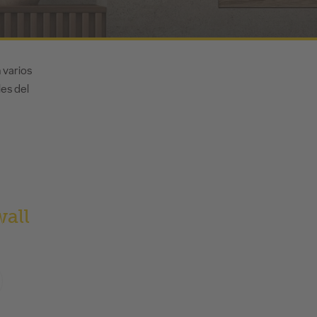
 varios
les del
all