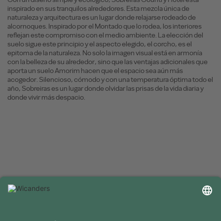
inspirado en sus tranquilos alrededores. Esta mezcla única de
naturaleza y arquitectura es un lugar donde relajarse rodeado de
alcornoques. Inspirado por el Montado que lo rodea, los interiores
reflejan este compromiso con el medio ambiente. La elección del
suelo sigue este principio y el aspecto elegido, el corcho, es el
epitoma de la naturaleza. No solo la imagen visual está en armonía
con la belleza de su alrededor, sino que las ventajas adicionales que
aporta un suelo Amorim hacen que el espacio sea aún más
acogedor. Silencioso, cómodo y con una temperatura óptima todo el
año, Sobreiras es un lugar donde olvidar las prisas de la vida diaria y
donde vivir más despacio.
INFORMACIÓN ÚTIL