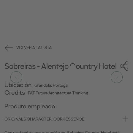
VOLVER A LA LISTA
Sobreiras - Alentejo Country Hotel
Ubicación
Grândola, Portugal
Credits
FAT Future Architecture Thinking
Produto empleado
ORIGINALS CHARACTER, CORK ESSENCE
Con un diseño simple y ecológico, Sobreiras Country Hotel está