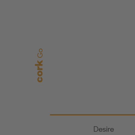
Go
cork
Desire