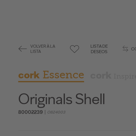
LISTA DE
VOLVER À LA
C
LISTA
DESEOS
cork
Essence
cork
Inspir
Originals Shell
80002239
O824003