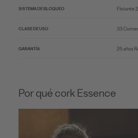
Flotante 
SISTEMA DE BLOQUEO
33 Comerc
CLASE DE USO
25 años R
GARANTÍA
Por qué cork Essence