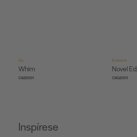
Essence
Essence
Novel Edge Natural
Original
C8G2001
O841002
Inspírese