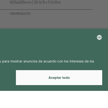
905x295mm | 35 5/8 x 11 5/8 in
VER PRODUCTO
GANOS EN
by
Webcomum