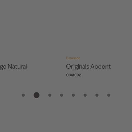
Essence
s Accent
Originals Character
O822002