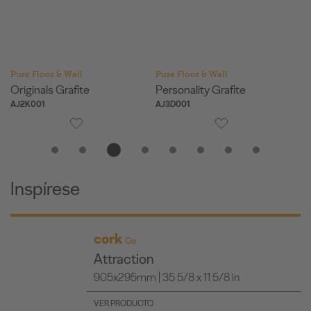
Pure Floor & Wall
Pure Floor & Wall
Pu
Originals Grafite
Personality Grafite
Re
AJ2K001
AJ3D001
AJ
Inspírese
cork
Go
Attraction
905x295mm | 35 5/8 x 11 5/8 in
VER PRODUCTO