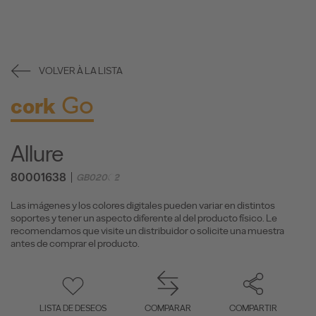
VOLVER À LA LISTA
Go
cork
Allure
80001638
GB02002
Las imágenes y los colores digitales pueden variar en distintos
soportes y tener un aspecto diferente al del producto físico. Le
recomendamos que visite un distribuidor o solicite una muestra
antes de comprar el producto.
LISTA DE DESEOS
COMPARAR
COMPARTIR