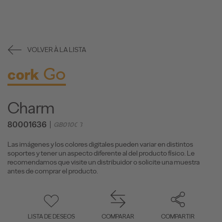
VOLVER À LA LISTA
Go
cork
Charm
80001636
GB01003
Las imágenes y los colores digitales pueden variar en distintos
soportes y tener un aspecto diferente al del producto físico. Le
recomendamos que visite un distribuidor o solicite una muestra
antes de comprar el producto.
LISTA DE DESEOS
COMPARAR
COMPARTIR