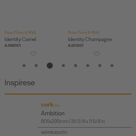
Pure Floor & Wall
Pure Floor & Wall
Pu
Identity Champagne
Personality Camel
P
AJ2O001
AJ7T001
AJ
Inspírese
cork
Essence
Identity Champagne
905x295mm | 35 5/8 x 11 5/8 in
VER PRODUCTO