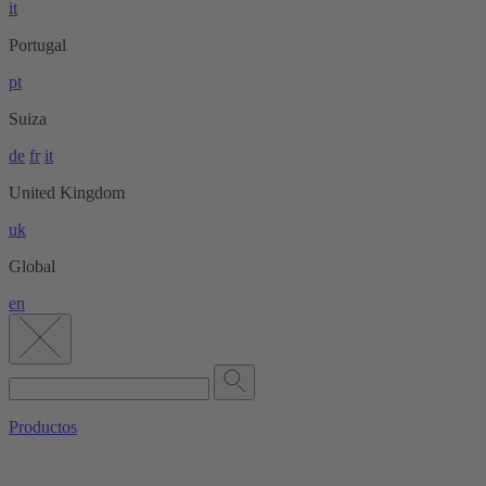
it
Portugal
pt
Suiza
de
fr
it
United Kingdom
uk
Global
en
Productos