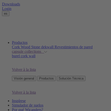
Downloads
Login
es
Productos
Cork
Wood
Stone
dekwall
Revestimientos de pared
capsule collections
burel cork wall
Volver à la lista
Visión general
Productos
Solución Técnica
Volver à la lista
Inspírese
Simulador de suelos
Por qué Wicanders?