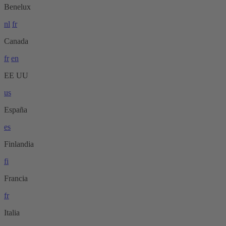
Benelux
nl
fr
Canada
fr
en
EE UU
us
España
es
Finlandia
fi
Francia
fr
Italia