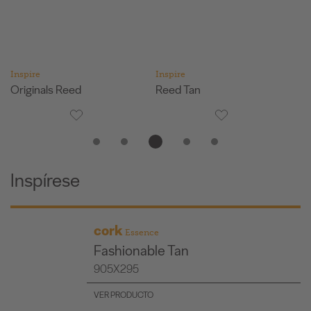
Inspire
Inspire
Pu
Originals Reed
Reed Tan
Or
Inspírese
cork
Essence
Fashionable Tan
905X295
VER PRODUCTO