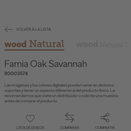
VOLVER À LA LISTA
Natural
wood
wood
Natural X
Farnia Oak Savannah
80003574
Las imágenes y los colores digitales pueden variar en distintos
soportes y tener un aspecto diferente al del producto físico. Le
recomendamos que visite un distribuidor o solicite una muestra
antes de comprar el producto.
LISTA DE DESEOS
COMPARAR
COMPARTIR