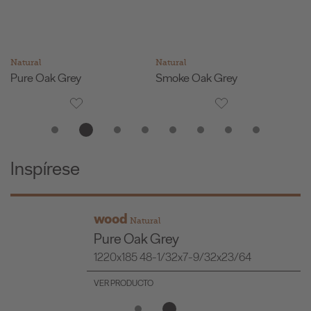
Natural
Natural
Smoke Oak Grey
Ginger Wood Camel
Inspírese
wood
Natural
Dakota Oak Brown
23/64
1220x185 48-1/32x7-9/32x2
VER PRODUCTO