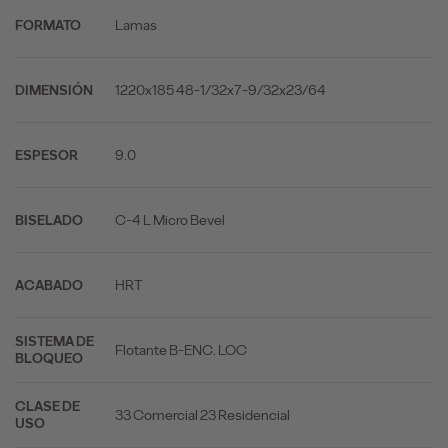
Lamas
FORMATO
1220x185 48-1/32x7-9/32x23/64
DIMENSIÓN
9.0
ESPESOR
C-4 L Micro Bevel
BISELADO
HRT
ACABADO
SISTEMA DE
Flotante B-ENC. LOC
BLOQUEO
CLASE DE
33 Comercial 23 Residencial
USO