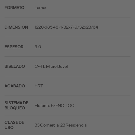
Lamas
FORMATO
1220x185 48-1/32x7-9/32x23/64
DIMENSIÓN
9.0
ESPESOR
C-4 L Micro Bevel
BISELADO
HRT
ACABADO
SISTEMA DE
Flotante B-ENC. LOC
BLOQUEO
CLASE DE
33 Comercial 23 Residencial
USO