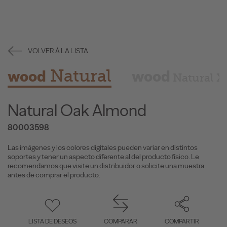
VOLVER À LA LISTA
Natural
wood
wood
Natural X
Natural Oak Almond
80003598
Las imágenes y los colores digitales pueden variar en distintos
soportes y tener un aspecto diferente al del producto físico. Le
recomendamos que visite un distribuidor o solicite una muestra
antes de comprar el producto.
LISTA DE DESEOS
COMPARAR
COMPARTIR