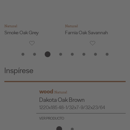
Natural
Natural
Na
Smoke Oak Grey
Farnia Oak Savannah
G
Inspírese
wood
Natural
Dakota Oak Brown
1220x185 48-1/32x7-9/32x23/64
VER PRODUCTO